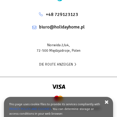
+48 729123123
biuro@holidayhome.pl
Norwida 2/u4,
72-500 Międzyzdroje, Polen
DIE ROUTE ANZEIGEN
This page uses cookie files to provide its services compliantly with
Geschäftsbedingungen
Datenschutz-Bestimmungen
PRIVACY POLICY AND COOKIES
. You can determine storage or
access conditions in your web browser.