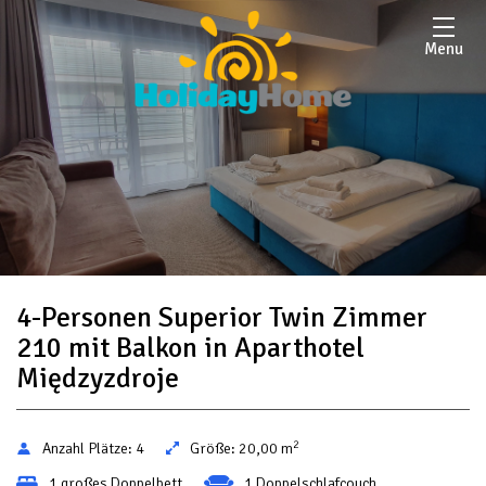
Menu
4-Personen Superior Twin Zimmer
210 mit Balkon in Aparthotel
Międzyzdroje
2
Anzahl Plätze:
4
Größe:
20,00 m
1 großes Doppelbett
1 Doppelschlafcouch