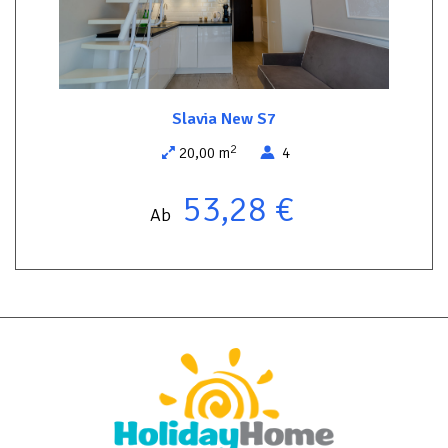
Das Apartment liegt in einem ruhigen und friedlichen Teil der
Promenade der Sterne. Nur 150 Meter trennen Sie vom
Nationalpark Wolin – ein idealer Ort für einen Spaziergang, eine
Radtour oder den Kontakt mit der Natur. Direkt gegenüber
befinden sich zwei ganzjährig geöffnete Restaurants, die
köstliche regionale und internationale Küche servieren.
Slavia New S7
Wir bieten unseren Gästen auch die Möglichkeit, gegen eine
2
20,00 m
4
zusätzliche Gebühr einen Parkplatz anzumieten, was für Komfort
und Sicherheit während ihres Aufenthalts sorgt.
53,28 €
Ab