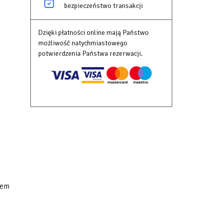
bezpieczeństwo transakcji
także
Dzięki płatności online mają Państwo
–
możliwość natychmiastowego
nie
potwierdzenia Państwa rezerwacji.
na
która
tępne
,
nem
 są
ury.