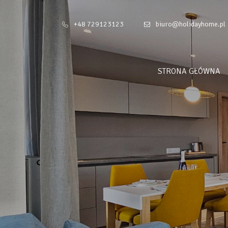
+48 729123123
biuro@holidayhome.pl
STRONA GŁÓWNA