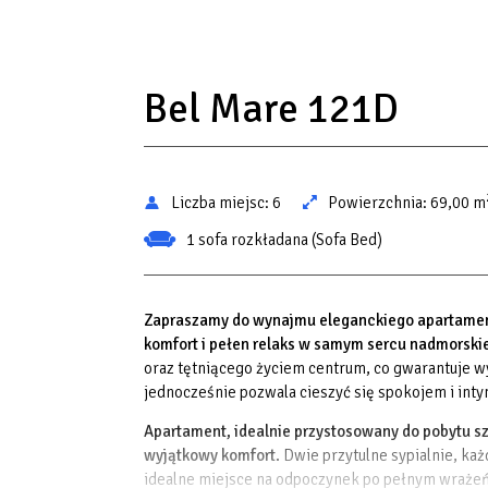
Bel Mare 121D
Liczba miejsc:
6
Powierzchnia:
69,00 m
1 sofa rozkładana (Sofa Bed)
Zapraszamy do wynajmu eleganckiego apartament
komfort i pełen relaks w samym sercu nadmorski
oraz tętniącego życiem centrum, co gwarantuje wy
jednocześnie pozwala cieszyć się spokojem i int
Apartament, idealnie przystosowany do pobytu s
wyjątkowy komfort.
Dwie przytulne sypialnie, ka
idealne miejsce na odpoczynek po pełnym wrażeń d