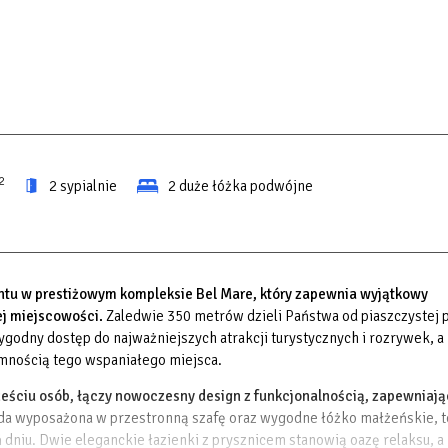
2
2 sypialnie
2 duże łóżka podwójne
u w prestiżowym kompleksie Bel Mare, który zapewnia wyjątkowy
ej miejscowości.
Zaledwie 350 metrów dzieli Państwa od piaszczystej 
godny dostęp do najważniejszych atrakcji turystycznych i rozrywek, a
ymnością tego wspaniałego miejsca.
ześciu osób, łączy nowoczesny design z funkcjonalnością, zapewniają
żda wyposażona w przestronną szafę oraz wygodne łóżko małżeńskie, t
niu. Dwie eleganckie łazienki z prysznicem stanowią oazę relaksu, a 