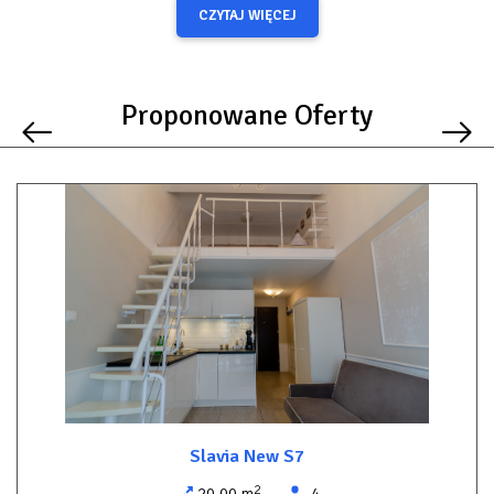
Przestronny balkon z panoramicznym widokiem na
CZYTAJ WIĘCEJ
Woliński Park Narodowy
– idealny na poranną kawę lub
wieczorny relaks.
Osobna sypialnia
zapewniająca prywatność i komfort
Proponowane Oferty
wypoczynku.
Aneks kuchenny
w pełni wyposażony – m.in. płyta
indukcyjna, lodówka, zmywarka, ekspres do kawy,
przybory kuchenne.
Pralka
– wygodne rozwiązanie na dłuższe pobyty.
Klimatyzacja
,
Wi-Fi
– dla wygody i rozrywki gości.
Miejsce parkingowe w garażu podziemnym
– bezpieczne i
wygodne parkowanie.
Udogodnienia w obiekcie:
Zewnętrzny, całorocznie podgrzewany basen
z dwoma
jacuzzi oraz strefą relaksu z leżakami w zielonym
Slavia New S7
ogrodzie.
2