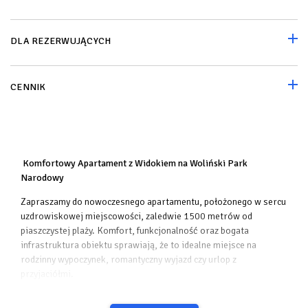
DLA REZERWUJĄCYCH
CENNIK
Komfortowy Apartament z Widokiem na Woliński Park
Narodowy
Zapraszamy do nowoczesnego apartamentu, położonego w sercu
uzdrowiskowej miejscowości, zaledwie 1500 metrów od
piaszczystej plaży. Komfort, funkcjonalność oraz bogata
infrastruktura obiektu sprawiają, że to idealne miejsce na
rodzinny wypoczynek, romantyczny wyjazd czy urlop z
przyjaciółmi.
Apartament: