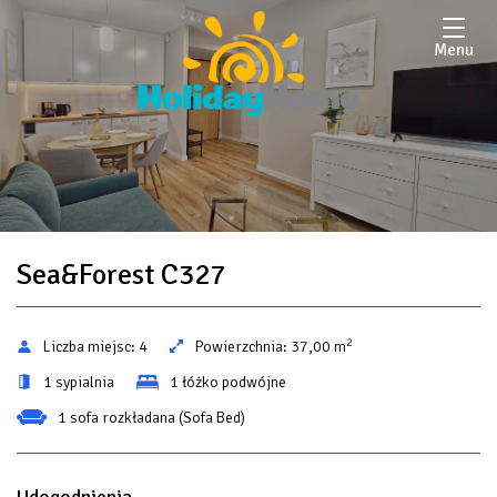
Menu
Sea&Forest C327
2
Liczba miejsc:
4
Powierzchnia:
37,00 m
1 sypialnia
1 łóżko podwójne
1 sofa rozkładana (Sofa Bed)