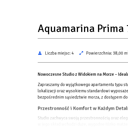
Aquamarina Prima 
Liczba miejsc:
4
Powierzchnia:
38,00 m
Nowoczesne Studio z Widokiem na Morze – Ideal
Zapraszamy do wyjątkowego apartamentu typu stud
lokalizacji oraz wysokiemu standardowi wyposażen
bezpośrednim sąsiedztwie morza, z dostępem do n
Przestronność i Komfort w Każdym Detal
Studio zachwyca swoją przestronnością oraz ele
w jego skład wchodzi duże, wygodne łóżko małże