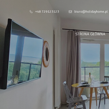
+48 729123123
biuro@holidayhome.pl
STRONA GŁÓWNA