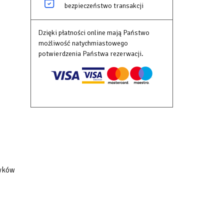
bezpieczeństwo transakcji
Dzięki płatności online mają Państwo
możliwość natychmiastowego
potwierdzenia Państwa rezerwacji.
a w
y w
ym
tyków