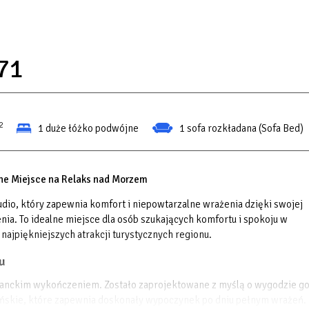
71
2
1 duże łóżko podwójne
1 sofa rozkładana (Sofa Bed)
ne Miejsce na Relaks nad Morzem
io, który zapewnia komfort i niepowtarzalne wrażenia dzięki swojej
ia. To idealne miejsce dla osób szukających komfortu i spokoju w
ajpiękniejszych atrakcji turystycznych regionu.
u
ganckim wykończeniem. Zostało zaprojektowane z myślą o wygodzie go
ńskie, które zapewnia doskonały wypoczynek po dniu pełnym wrażeń.