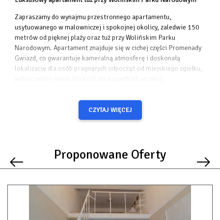
Zapraszamy do wynajmu przestronnego apartamentu,
usytuowanego w malowniczej i spokojnej okolicy, zaledwie 150
metrów od pięknej plaży oraz tuż przy Wolińskim Parku
Narodowym. Apartament znajduje się w cichej części Promenady
Gwiazd, co gwarantuje kameralną atmosferę i doskonałą
lokalizację dla osób pragnących odpocząć od miejskiego zgiełku,
jednocześnie mając bliskość do wszystkich atrakcji
turystycznych. To miejsce, w którym w pełni poczujesz spokój i
komfort.
CZYTAJ WIĘCEJ
Przestronność i komfort dla 8 osób
Apartament jest zaprojektowany z myślą o wygodnym pobycie
ośmiu osób. Na pierwszym piętrze znajduje się elegancka
Proponowane Oferty
sypialnia z dużym łóżkiem małżeńskim, która zapewnia spokojny
wypoczynek. Jest to idealne miejsce, w którym można
zrelaksować się po całym dniu pełnym wrażeń. Do dyspozycji
gości jest również przestronna łazienka z wanną, która zachęca
do długich, relaksujących kąpieli w komfortowych warunkach.
Dolny poziom – funkcjonalność i przestronność