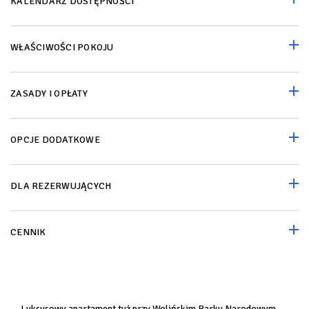
KALENDARZ DOSTĘPNOŚCI
WŁAŚCIWOŚCI POKOJU
ZASADY I OPŁATY
OPCJE DODATKOWE
DLA REZERWUJĄCYCH
CENNIK
Luksusowy apartament tuż przy Wolińskim Parku Narodowym